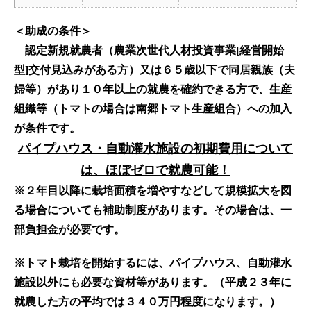
＜助成の条件＞
認定新規就農者（農業次世代人材投資事業[経営開始
型]交付見込みがある方）又は６５歳以下で同居親族（夫
婦等）があり
１０年以上の就農を確約できる方で、生産
組織等（トマトの場合は南郷トマト生産組合）への加入
が条件です。
パイプハウス・自動灌水施設の初期費用について
は、ほぼゼロで就農可能！
※２年目以降に栽培面積を増やすなどして規模拡大を図
る場合についても補助制度があります。その場合は、一
部負担金が必要です。
※トマト栽培を開始するには、パイプハウス、自動灌水
施設以外にも必要な資材等があります。（平成２３年に
就農した方の平均では３４０万円程度になります。）