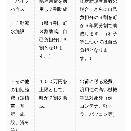
・パイプ
県補助金を活
認定新規就農者の
ハウス
用し７割助成
場合、さらに自己
負担分の３割を町
・自動灌
（県４割、町
が５年間分割で助
水施設
３割助成。自
成します。（利子
己負担分は３
等については自己
割となりま
負担となりま
す。）
す。）
・その他
１００万円を
出荷に係る経費、
の初期経
上限として、
汎用性の高い機械
費（定植
町が７割を助
等は対象外（例：
苗、基
成。
コンテナ、軽ト
肥、施
ラ、パソコン等）
設、資材
等）