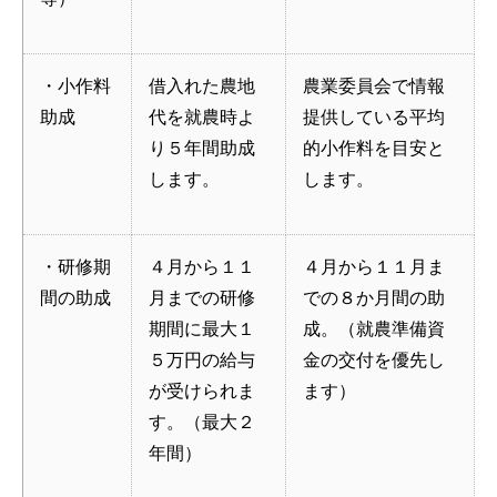
・小作料
借入れた農地
農業委員会で情報
助成
代を就農時よ
提供している平均
り５年間助成
的小作料を目安と
します。
します。
・研修期
４月から１１
４月から１１月ま
間の助成
月までの研修
での８か月間の助
期間に最大１
成。（就農準備資
５万円の給与
金の交付を優先し
が受けられま
ます）
す。（最大２
年間）