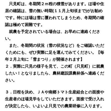
只見町は、冬期間２ｍ程の積雪があります。
ほ場や住
居の確認は、雪の無い時期(１１月上旬頃まで)がお勧め
です。
特にほ場は雪に覆われてしまうため、冬期間の確
認は極めて困難です。
就農を予定されている場合は、お早めに連絡くださ
い。
また、冬期間の状況（雪の状況など）をご確認いただ
くためにも、ぜひ実際に足を運んでみてください。【毎
年２月上旬に「雪まつり」が開催されます】
２．実際に只見の様子を見て、この町（只見町）に就農
したい！となりましたら、農林建設課農林係へ連絡くだ
さい。
３．日程を決め、ＪＡや南郷トマト生産組合との面接や
生産者のほ場見学をしていただきます。面接で受け入れ
が決定したら、いよいよ只見での農業研修に入ります。